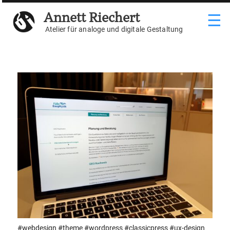
Weiter
Annett Riechert
☰
zum
Inhalt
Atelier für analoge und digitale Gestaltung
#webdesign #theme #wordpress #classicpress #ux-design