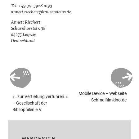
Tel. +49 341 3928 1093
annett.riechert@­tausendeins.de
Annett Riechert
Scharnhorststr. 38
04275 Leipzig
Deutschland
Beitragsnavigation
Mobile Device – Webseite
»…zur Vertiefung verführen.«
Schmalfilmkino.de
– Gesellschaft der
Bibliophilen e.V.
WEBDESIGN