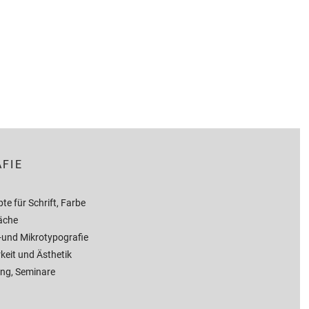
FIE
te für Schrift, Farbe
äche
und Mikrotypografie
keit und Ästhetik
ng, Seminare