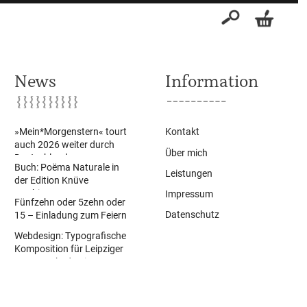
Suche
nach:
News
Information
»Mein*Morgenstern« tourt
Kontakt
auch 2026 weiter durch
Über mich
Deutschland
Buch: Poëma Naturale in
Leistungen
der Edition Knüve
erschienen
Impressum
Fünfzehn oder 5zehn oder
Datenschutz
15 – Einladung zum Feiern
Webdesign: Typografische
Komposition für Leipziger
Sommerakademie